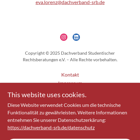
eva.lorenz@dachverband-srb.de
Copyright © 2025 Dachverband Studentischer
Rechtsberatungen e.V. – Alle Rechte vorbehalten.
Kontakt
Impressum
Datenschutz
This website uses cookies.
Dokumente
Diese Website verwendet Cookies um die technische
Spenden
Funktionalität zu gewährleisten. Weitere Informationen
entnehmen Sie unserer Datenschutzerkärung:
https://dachverband-srb.de/datenschutz
Powered by