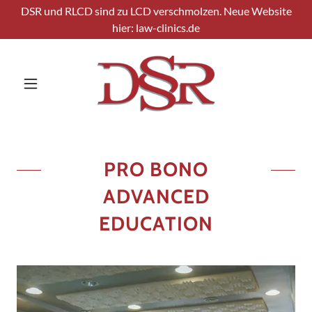
DSR und RLCD sind zu LCD verschmolzen. Neue Website
hier: law-clinics.de
PRO BONO
ADVANCED
EDUCATION